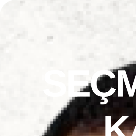
SEÇ
K