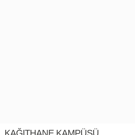
KONUMA GİT
KAĞITHANE KAMPÜSÜ