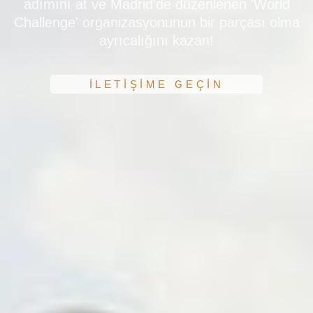
adımını at ve Madrid’de düzenlenen 'World
Challenge' organizasyonunun bir parçası olma
ayrıcalığını kazan!
İLETİŞİME GEÇİN